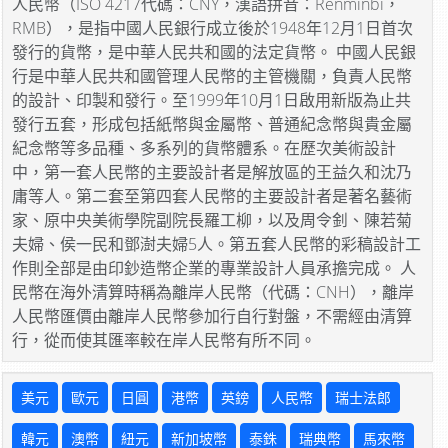
人民幣（ISO 4217代碼：CNY，漢語拼音：Rénmínbì，
RMB），是指中國人民銀行成立後於1948年12月1日首次
發行的貨幣，是中華人民共和國的法定貨幣。 中國人民銀
行是中華人民共和國管理人民幣的主管機關，負責人民幣
的設計、印製和發行。至1999年10月1日啟用新版為止共
發行五套，形成包括紙幣與金屬幣、普通紀念幣與貴金屬
紀念幣等多品種、多系列的貨幣體系。在歷次美術設計
中，第一套人民幣的主要設計者是解放區的王益久和沈乃
庸等人。第二套至第四套人民幣的主要設計者是著名藝術
家、原中央美術學院副院長羅工柳，以及周令釗、陳若菊
夫婦、侯一民和鄧澍夫婦5人。第五套人民幣的彩稿設計工
作則全部是由印鈔造幣企業的專業設計人員承擔完成。 人
民幣在海外清算時稱為離岸人民幣（代碼：CNH），離岸
人民幣匯價由離岸人民幣參加行自行對盤，不需經由清算
行，從而使其匯率較在岸人民幣有所不同。
美元
歐元
日圓
港幣
英鎊
人民幣
瑞士法郎
韓元
澳幣
紐元
新加坡幣
泰銖
瑞典幣
馬來幣