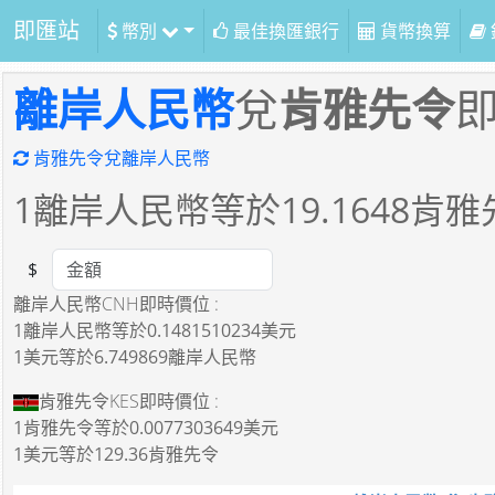
即匯站
幣別
最佳換匯銀行
貨幣換算
離岸人民幣
兌
肯雅先令
肯雅先令兌離岸人民幣
1
離岸人民幣等於
19.1648
肯雅
$
Amount
離岸人民幣CNH即時價位 :
1離岸人民幣
等於
0.1481510234美元
1美元
等於
6.749869離岸人民幣
肯雅先令KES即時價位 :
1肯雅先令
等於
0.0077303649美元
1美元
等於
129.36肯雅先令