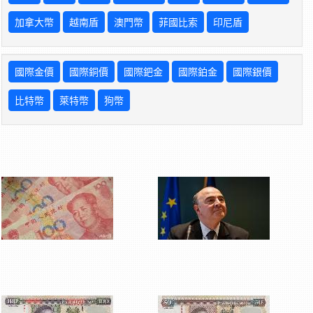
加拿大幣
越南盾
澳門幣
菲國比索
印尼盾
國際金價
國際銅價
國際鈀金
國際鉑金
國際銀價
比特幣
萊特幣
狗幣