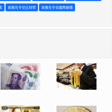
索
肯雅先令兌比特幣
肯雅先令兌國際銀價