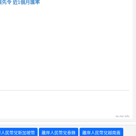
雅先令 近1個月匯率
tw.rter.info
岸人民幣兌新加坡幣
離岸人民幣兌泰銖
離岸人民幣兌越南盾