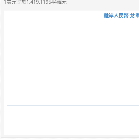
1美元
等於
1,419.119544韓元
離岸人民幣 兌 