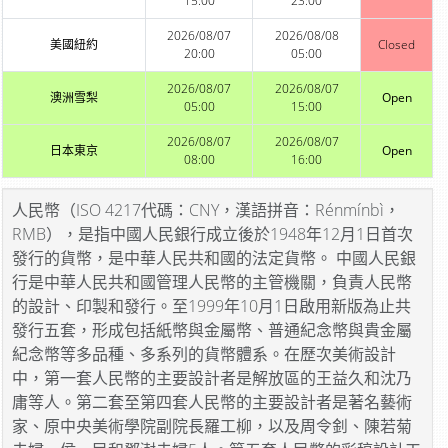
15:00
23:00
2026/08/07
2026/08/08
美國紐約
Closed
20:00
05:00
2026/08/07
2026/08/07
澳洲雪梨
Open
05:00
15:00
2026/08/07
2026/08/07
日本東京
Open
08:00
16:00
人民幣（ISO 4217代碼：CNY，漢語拼音：Rénmínbì，
RMB），是指中國人民銀行成立後於1948年12月1日首次
發行的貨幣，是中華人民共和國的法定貨幣。 中國人民銀
行是中華人民共和國管理人民幣的主管機關，負責人民幣
的設計、印製和發行。至1999年10月1日啟用新版為止共
發行五套，形成包括紙幣與金屬幣、普通紀念幣與貴金屬
紀念幣等多品種、多系列的貨幣體系。在歷次美術設計
中，第一套人民幣的主要設計者是解放區的王益久和沈乃
庸等人。第二套至第四套人民幣的主要設計者是著名藝術
家、原中央美術學院副院長羅工柳，以及周令釗、陳若菊