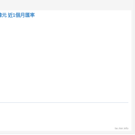
韓元 近1個月匯率
tw.rter.info