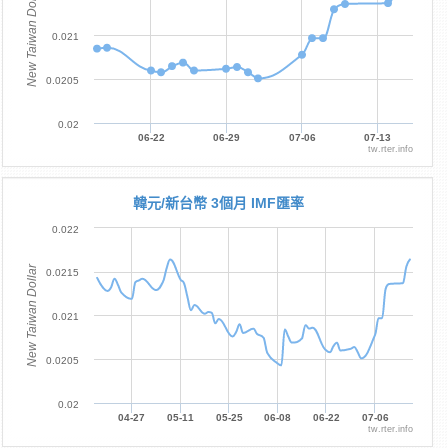
New Taiwan Dollar
0.021
0.0205
0.02
06-22
06-29
07-06
07-13
tw.rter.info
韓元/新台幣 3個月 IMF匯率
0.022
New Taiwan Dollar
0.0215
0.021
0.0205
0.02
04-27
05-11
05-25
06-08
06-22
07-06
tw.rter.info