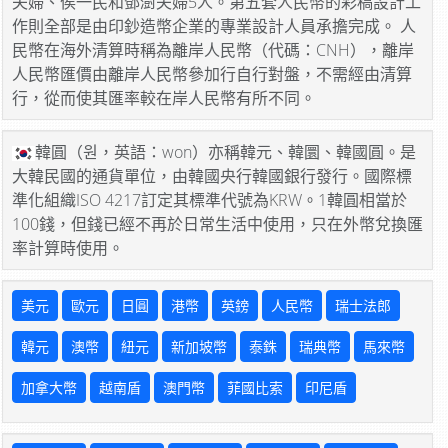
夫婦、侯一民和鄧澍夫婦5人。第五套人民幣的彩稿設計工
作則全部是由印鈔造幣企業的專業設計人員承擔完成。 人
民幣在海外清算時稱為離岸人民幣（代碼：CNH），離岸
人民幣匯價由離岸人民幣參加行自行對盤，不需經由清算
行，從而使其匯率較在岸人民幣有所不同。
韓圓（원，英語：won）亦稱韓元、韓圜、韓國圓。是
大韓民國的通貨單位，由韓國央行韓國銀行發行。國際標
準化組織ISO 4217訂定其標準代號為KRW。1韓圓相當於
100錢，但錢已經不再於日常生活中使用，只在外幣兌換匯
率計算時使用。
美元
歐元
日圓
港幣
英鎊
人民幣
瑞士法郎
韓元
澳幣
紐元
新加坡幣
泰銖
瑞典幣
馬來幣
加拿大幣
越南盾
澳門幣
菲國比索
印尼盾