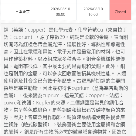
2026/08/10
2026/08/10
日本東京
Closed
08:00
16:00
銅（英語：copper）是化學元素，化學符號Cu（來自拉丁
語：cuprum），原子序數29。純銅是柔軟的金屬，表面剛
切開時為紅橙色帶金屬光澤、延展性好、導熱性和導電性
高，因此在電纜和電氣、電子元件是最常用的材料，也可
用作建築材料，以及組成眾多種合金。銅合金機械性能優
異，電阻率很低，其中最重要的是青銅和黃銅。此外，銅
也是耐用的金屬，可以多次回收而無損其機械性能。 人類
使用銅及其合金已有數千年歷史。古羅馬時期銅的主要開
採地是塞普勒斯，因此最初得名cyprium（意為塞普勒斯的
金屬），後來變為cuprum，這是英語：copper、法語：
cuivre和德語：Kupfer的來源。二價銅鹽是常見的銅化合
物，常呈藍色或綠色，是藍銅礦和綠松石等礦物顏色的來
源，歷史上曾廣泛用作顏料。銅質建築結構受腐蝕後會產
生銅綠（鹼式碳酸銅）。裝飾藝術主要使用金屬銅和含銅
的顏料。 銅是所有生物所必需的微量膳食礦物質，因為它