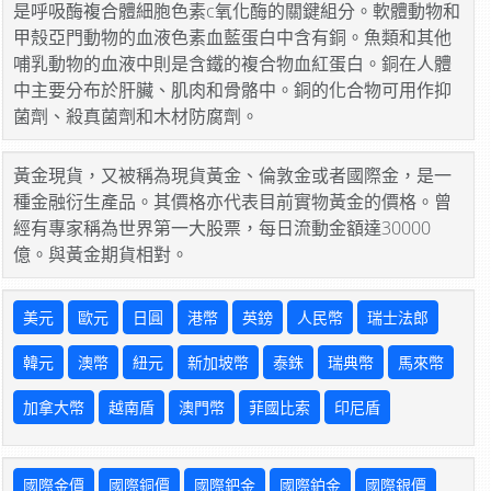
是呼吸酶複合體細胞色素c氧化酶的關鍵組分。軟體動物和
甲殼亞門動物的血液色素血藍蛋白中含有銅。魚類和其他
哺乳動物的血液中則是含鐵的複合物血紅蛋白。銅在人體
中主要分布於肝臟、肌肉和骨骼中。銅的化合物可用作抑
菌劑、殺真菌劑和木材防腐劑。
黃金現貨，又被稱為現貨黃金、倫敦金或者國際金，是一
種金融衍生產品。其價格亦代表目前實物黃金的價格。曾
經有專家稱為世界第一大股票，每日流動金額達30000
億。與黃金期貨相對。
美元
歐元
日圓
港幣
英鎊
人民幣
瑞士法郎
韓元
澳幣
紐元
新加坡幣
泰銖
瑞典幣
馬來幣
加拿大幣
越南盾
澳門幣
菲國比索
印尼盾
國際金價
國際銅價
國際鈀金
國際鉑金
國際銀價