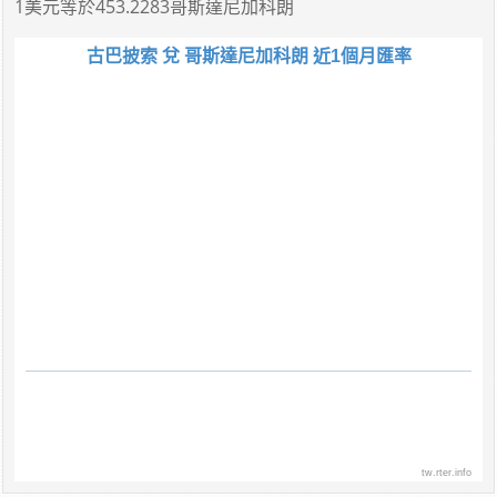
1美元
等於
453.2283哥斯達尼加科朗
古巴披索 兌 哥斯達尼加科朗 近1個月匯率
tw.rter.info