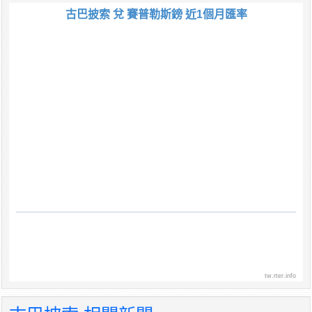
古巴披索 兌 賽普勒斯鎊 近1個月匯率
tw.rter.info