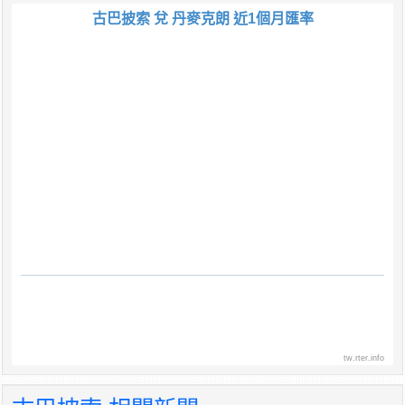
古巴披索 兌 丹麥克朗 近1個月匯率
tw.rter.info