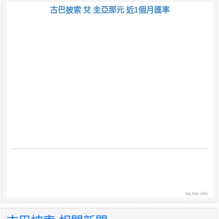
古巴披索 兌 圭亞那元 近1個月匯率
tw.rter.info