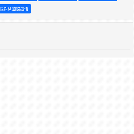
泰銖兌國際銀價