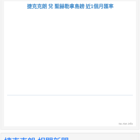
捷克克朗 兌 聖赫勒拿島鎊 近1個月匯率
tw.rter.info