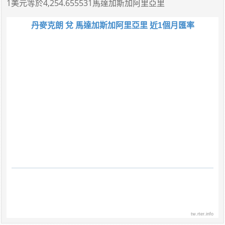
1美元
等於
4,254.655531馬達加斯加阿里亞里
丹麥克朗 兌 馬達加斯加阿里亞里 近1個月匯率
tw.rter.info