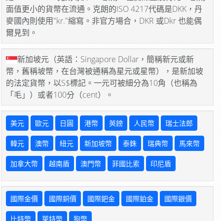
面值更小的貨幣在流通。克朗的ISO 4217代碼是DKK，丹
麥國內則使用"kr."縮寫。非官方場合，DKR 或Dkr 也能偶
爾見到。
新加坡元（英語：Singapore Dollar，簡稱新元或新
幣，舊稱坡幣，在台灣被通稱為星元或星幣），是新加坡
的法定貨幣，以S$標記。一元可被細分為10角（也稱為
「毛」）或者100分（cent）。
美元
歐元
日圓
港幣
英鎊
人民幣
瑞士法郎
韓元
澳幣
紐元
新加坡幣
泰銖
瑞典幣
馬來幣
加拿大幣
越南盾
澳門幣
菲國比索
印尼盾
國際金價
國際銅價
國際鈀金
國際鉑金
國際銀價
比特幣
萊特幣
狗幣