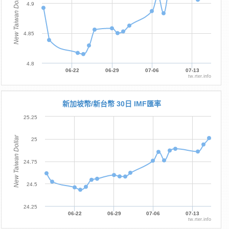
New Taiwan Dollar
4.9
4.85
4.8
06-22
06-29
07-06
07-13
tw.rter.info
新加坡幣/新台幣 30日 IMF匯率
25.25
New Taiwan Dollar
25
24.75
24.5
24.25
06-22
06-29
07-06
07-13
tw.rter.info