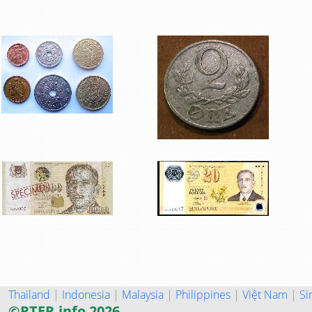
Thailand
|
Indonesia
|
Malaysia
|
Philippines
|
Việt Nam
|
Si
©RTER.info 2026