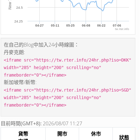
24.5
24.25
04-27
05-11
05-25
06-08
06-22
07-06
tw.rter.info
在自己的Blog中加入24小時線圖：
丹麥克朗:
<iframe src="https://tw.rter.info/24hr.php?iso=DKK"
width="285" height="200" scrolling="no"
frameborder="0"></iframe>
新加坡幣/新幣:
<iframe src="https://tw.rter.info/24hr.php?iso=SGD"
width="285" height="200" scrolling="no"
frameborder="0"></iframe>
目前時間(GMT+8):
2026/08/07 11:27
貨幣
開市
休市
狀態