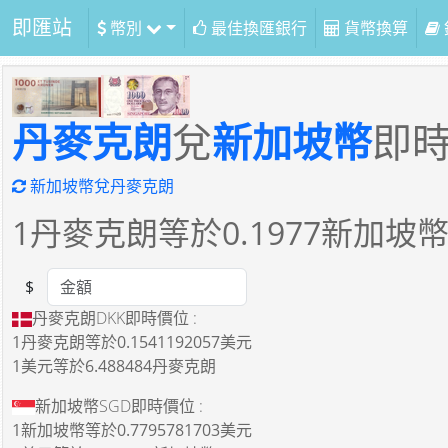
即匯站
幣別
最佳換匯銀行
貨幣換算
丹麥克朗
兌
新加坡幣
即
新加坡幣兌丹麥克朗
1
丹麥克朗等於
0.1977
新加坡
$
Amount
丹麥克朗DKK即時價位 :
1丹麥克朗
等於
0.1541192057美元
1美元
等於
6.488484丹麥克朗
新加坡幣SGD即時價位 :
1新加坡幣
等於
0.7795781703美元