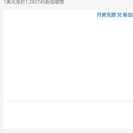
1美元
等於
1.282745新加坡幣
丹麥克朗 兌 新加