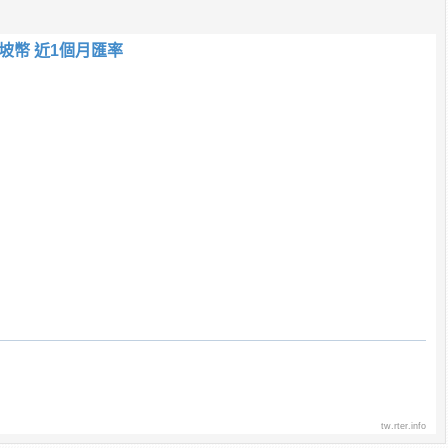
坡幣 近1個月匯率
tw.rter.info