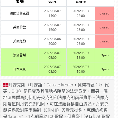
市場
(GMT+8)
(GMT+8)
2026/08/07
2026/08/07
德國法蘭克福
Closed
14:00
22:00
2026/08/07
2026/08/07
英國倫敦
Closed
15:00
23:00
2026/08/06
2026/08/07
美國紐約
Closed
20:00
05:00
2026/08/07
2026/08/07
澳洲雪梨
Open
05:00
15:00
2026/08/07
2026/08/07
日本東京
Open
08:00
16:00
丹麥克朗（丹麥語：Danske kroner，貨幣符號：kr; 代
碼：DKK）是丹麥及其屬地格陵蘭的法定貨幣，而另一屬
地法羅群島則使用丹麥克朗和法羅克朗兩種貨幣。法羅克
朗幣值與丹麥克朗相同，可在法羅群島自由流通。丹麥克
朗通過歐洲匯率機制（ERM II）與歐元掛鈎。克朗的複數
是"kroner" ，1克朗等於100歐爾，但實際上沒有比50歐爾