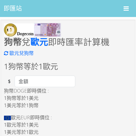
即匯站
狗幣
兌
歐元
即時匯率計算機
歐元兌狗幣
1
狗幣等於
1
歐元
$
Amount
狗幣DOGE即時價位 :
1狗幣
等於
1美元
1美元
等於
1狗幣
歐元EUR即時價位 :
1歐元
等於
1美元
1美元
等於
1歐元