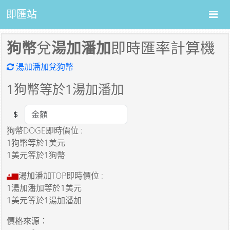
即匯站
狗幣
兌
湯加潘加
即時匯率計算機
湯加潘加兌狗幣
1
狗幣等於
1
湯加潘加
$
Amount
狗幣DOGE即時價位 :
1狗幣
等於
1美元
1美元
等於
1狗幣
湯加潘加TOP即時價位 :
1湯加潘加
等於
1美元
1美元
等於
1湯加潘加
價格來源：