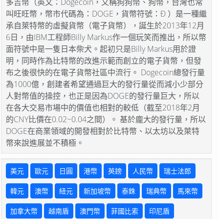
多吉幣（英文：Dogecoin，又稱狗狗幣、狗幣，台灣也常
叫旺旺幣，幣市代碼為：DOGE，貨幣符號：Ð ）是一種繼
承自萊特幣的虛擬貨幣（電子貨幣），誕生於2013年12月
6日，由IBM工程師Billy Markus作一個玩笑而推出，所以幣
面符號中是一隻日本柴犬。起初只是Billy Markus用於證
明，同時作為比特幣的改進示範而創立的電子貨幣，但發
布之後很快的在電子貨幣社區中流行。 Dogecoin總發行量
為1000億，創建者希望通過巨大的發行量從而減小少部分
人對幣值的操控，也正是因為DOGE的發行量巨大，所以
在各大交易市場中的價值也相對的較低（截至2018年2月
的CNY比價在0.02~0.04之間）。 基於龐大的發行量，所以
DOGE在商業領域的開發相對於比特幣、以太坊以及萊特
幣來說進展並不積極。
美元
歐元
日圓
港幣
英鎊
人民幣
瑞士法郎
韓元
澳幣
紐元
新加坡幣
泰銖
瑞典幣
馬來幣
加拿大幣
越南盾
澳門幣
菲國比索
印尼盾