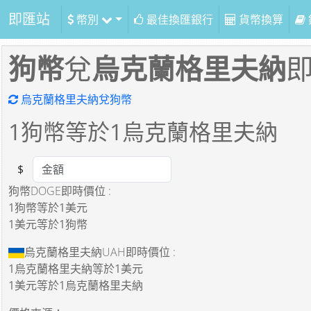
即匯站
幣別
最佳換匯銀行
貨幣換算
狗幣
兌
烏克蘭格里夫納
烏克蘭格里夫納兌狗幣
1
狗幣等於
1
烏克蘭格里夫納
$
Amount
狗幣DOGE即時價位 :
1狗幣
等於
1美元
1美元
等於
1狗幣
烏克蘭格里夫納UAH即時價位 :
1烏克蘭格里夫納
等於
1美元
1美元
等於
1烏克蘭格里夫納