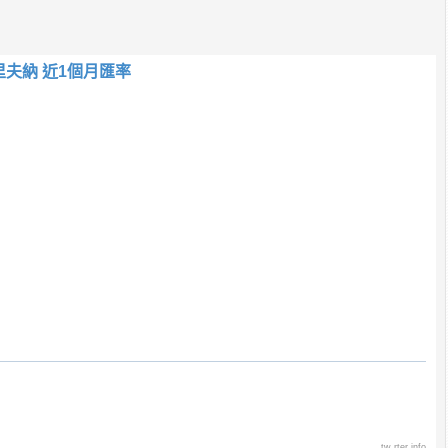
里夫納 近1個月匯率
tw.rter.info