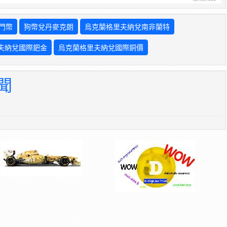
門幣
狗幣兌丹麥克朗
烏克蘭格里夫納兌南非蘭特
夫納兌國際鈀金
烏克蘭格里夫納兌國際銅價
新聞