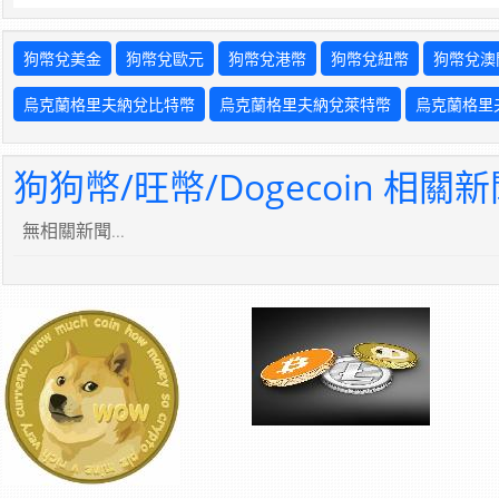
狗幣兌美金
狗幣兌歐元
狗幣兌港幣
狗幣兌紐幣
狗幣兌澳
烏克蘭格里夫納兌比特幣
烏克蘭格里夫納兌萊特幣
烏克蘭格里
狗狗幣/旺幣/Dogecoin 相關
無相關新聞...