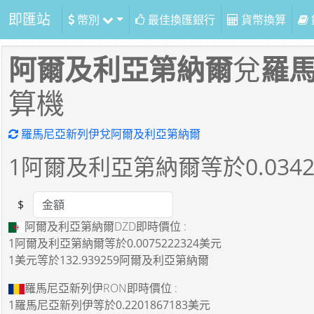
即匯站
幣別
最佳換匯銀行
貨幣換算
阿爾及利亞第納爾
兌
羅
算機
羅馬尼亞新列伊兌阿爾及利亞第納爾
1
阿爾及利亞第納爾等於
0.034
$
Amount
阿爾及利亞第納爾DZD即時價位 :
1阿爾及利亞第納爾
等於
0.0075222324美元
1美元
等於
132.939259阿爾及利亞第納爾
羅馬尼亞新列伊RON即時價位 :
1羅馬尼亞新列伊
等於
0.2201867183美元