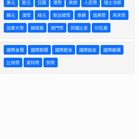
美元
歐元
日圓
港幣
英鎊
人民幣
瑞士法郎
韓元
澳幣
紐元
新加坡幣
泰銖
瑞典幣
馬來幣
加拿大幣
越南盾
澳門幣
菲國比索
印尼盾
國際金價
國際銅價
國際鈀金
國際鉑金
國際銀價
比特幣
萊特幣
狗幣