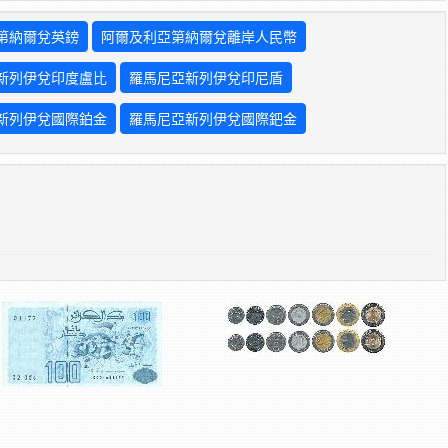
第納爾兌英鎊
阿爾及利亞第納爾兌離岸人民幣
新列伊兌印度盧比
羅馬尼亞新列伊兌印尼盾
新列伊兌國際鉑金
羅馬尼亞新列伊兌國際鈀金