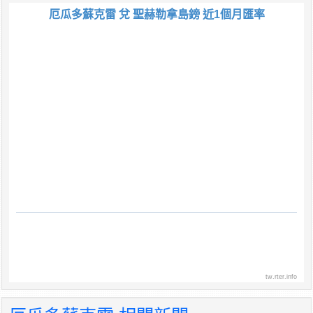
厄瓜多蘇克雷 兌 聖赫勒拿島鎊 近1個月匯率
tw.rter.info