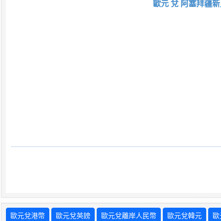
歐元 兌 阿塞拜疆新
歐元兌港幣
歐元兌英鎊
歐元兌離岸人民幣
歐元兌韓元
歐