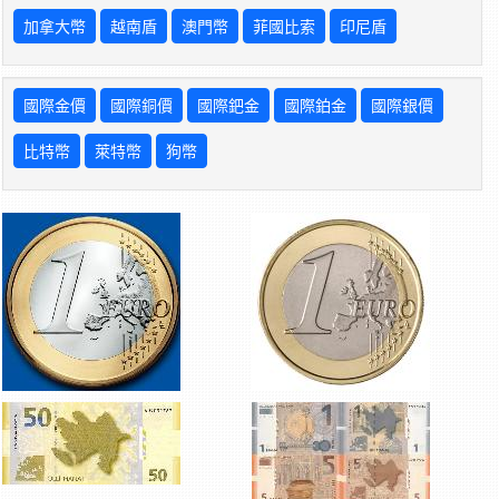
加拿大幣
越南盾
澳門幣
菲國比索
印尼盾
國際金價
國際銅價
國際鈀金
國際鉑金
國際銀價
比特幣
萊特幣
狗幣