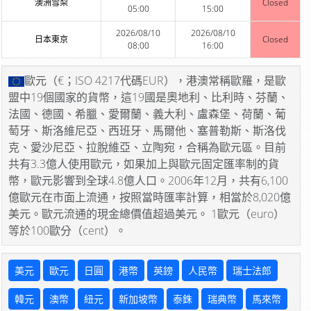
澳洲雪梨
Closed
05:00
15:00
2026/08/10
2026/08/10
日本東京
Closed
08:00
16:00
歐元（€；ISO 4217代碼EUR），港澳常稱歐羅，是歐
盟中19個國家的貨幣，這19國是奧地利、比利時、芬蘭、
法國、德國、希臘、愛爾蘭、義大利、盧森堡、荷蘭、葡
萄牙、斯洛維尼亞、西班牙、馬爾他、塞普勒斯、斯洛伐
克、愛沙尼亞、拉脫維亞、立陶宛，合稱為歐元區。目前
共有3.3億人使用歐元，如果加上與歐元固定匯率制的貨
幣，歐元影響到全球4.8億人口。2006年12月，共有6,100
億歐元在市面上流通，按照當時匯率計算，相當於8,020億
美元。歐元流通的現金總價值超過美元。 1歐元（euro）
等於100歐分（cent）。
美元
歐元
日圓
港幣
英鎊
人民幣
瑞士法郎
韓元
澳幣
紐元
新加坡幣
泰銖
瑞典幣
馬來幣