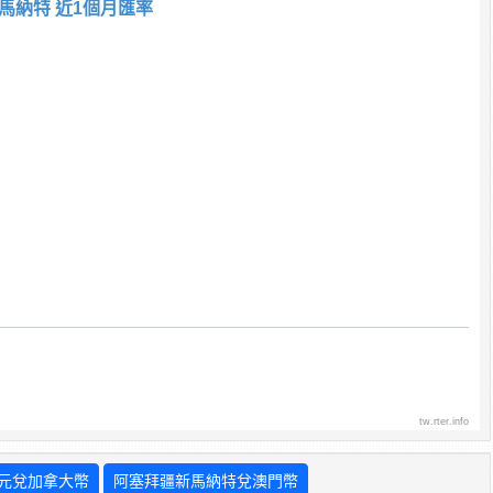
馬納特 近1個月匯率
tw.rter.info
元兌加拿大幣
阿塞拜疆新馬納特兌澳門幣