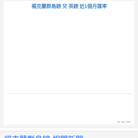
褔克蘭群島鎊 兌 英鎊 近1個月匯率
tw.rter.info