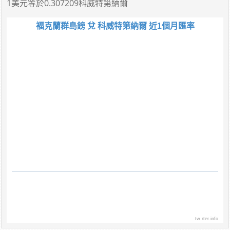
1美元
等於
0.307209科威特第納爾
褔克蘭群島鎊 兌 科威特第納爾 近1個月匯率
tw.rter.info