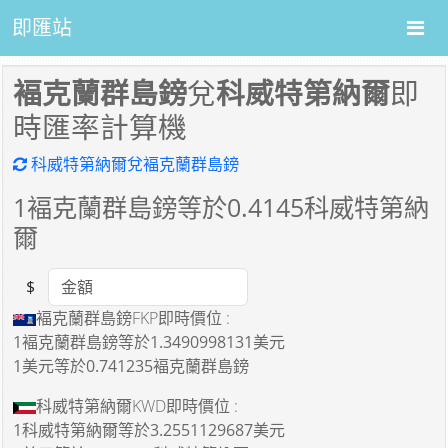
即匯站
褔克蘭群島鎊
兌
科威特第納爾
即
時匯率計算機
科威特第納爾兌褔克蘭群島鎊
1
褔克蘭群島鎊等於
0.4145
科威特第納
爾
$
Amount
褔克蘭群島鎊FKP即時價位 :
1褔克蘭群島鎊
等於
1.3490998131美元
1美元
等於
0.741235褔克蘭群島鎊
科威特第納爾KWD即時價位 :
1科威特第納爾
等於
3.2551129687美元