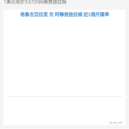
1美元
等於
3.6725阿聯酋迪拉姆
格魯吉亞拉里 兌 阿聯酋迪拉姆 近1個月匯率
tw.rter.info