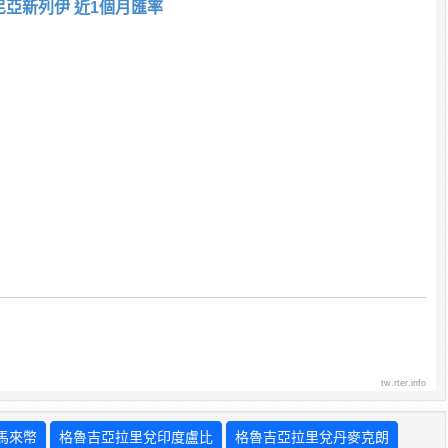
尼亞新列伊 近1個月匯率
tw.rter.info
馬來幣
格魯吉亞拉里兌印度盧比
格魯吉亞拉里兌丹麥克朗