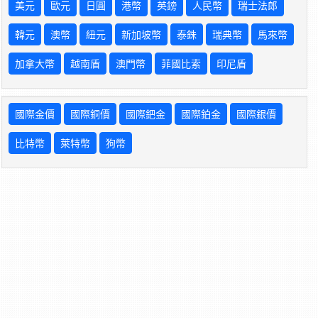
美元
歐元
日圓
港幣
英鎊
人民幣
瑞士法郎
韓元
澳幣
紐元
新加坡幣
泰銖
瑞典幣
馬來幣
加拿大幣
越南盾
澳門幣
菲國比索
印尼盾
國際金價
國際銅價
國際鈀金
國際鉑金
國際銀價
比特幣
萊特幣
狗幣