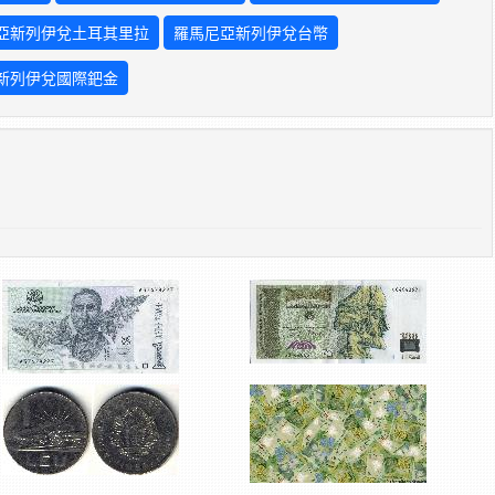
亞新列伊兌土耳其里拉
羅馬尼亞新列伊兌台幣
新列伊兌國際鈀金