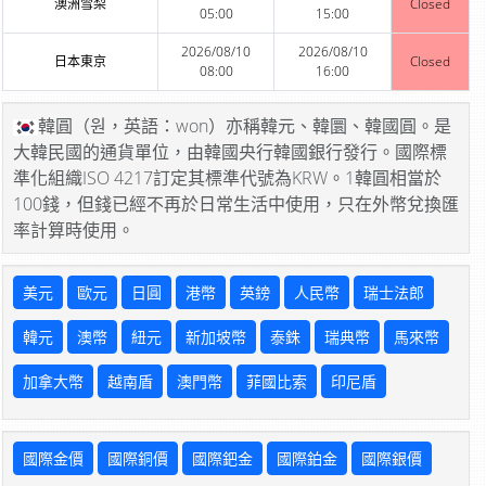
澳洲雪梨
Closed
05:00
15:00
2026/08/10
2026/08/10
日本東京
Closed
08:00
16:00
韓圓（원，英語：won）亦稱韓元、韓圜、韓國圓。是
大韓民國的通貨單位，由韓國央行韓國銀行發行。國際標
準化組織ISO 4217訂定其標準代號為KRW。1韓圓相當於
100錢，但錢已經不再於日常生活中使用，只在外幣兌換匯
率計算時使用。
美元
歐元
日圓
港幣
英鎊
人民幣
瑞士法郎
韓元
澳幣
紐元
新加坡幣
泰銖
瑞典幣
馬來幣
加拿大幣
越南盾
澳門幣
菲國比索
印尼盾
國際金價
國際銅價
國際鈀金
國際鉑金
國際銀價