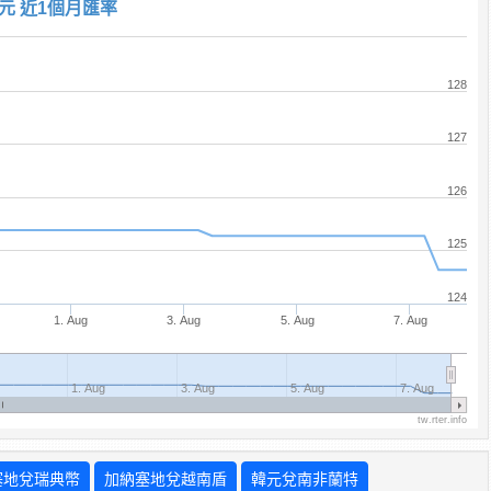
元 近1個月匯率
128
127
126
125
124
1. Aug
3. Aug
5. Aug
7. Aug
1. Aug
3. Aug
5. Aug
7. Aug
tw.rter.info
塞地兌瑞典幣
加納塞地兌越南盾
韓元兌南非蘭特