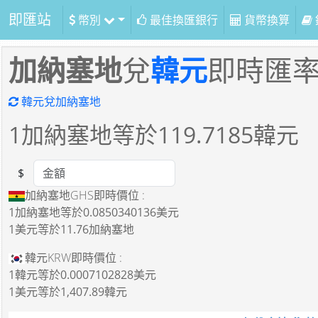
即匯站
幣別
最佳換匯銀行
貨幣換算
加納塞地
兌
韓元
即時匯
韓元兌加納塞地
1
加納塞地等於
119.7185
韓元
$
Amount
加納塞地GHS即時價位 :
1加納塞地
等於
0.0850340136美元
1美元
等於
11.76加納塞地
韓元KRW即時價位 :
1韓元
等於
0.0007102828美元
1美元
等於
1,407.89韓元