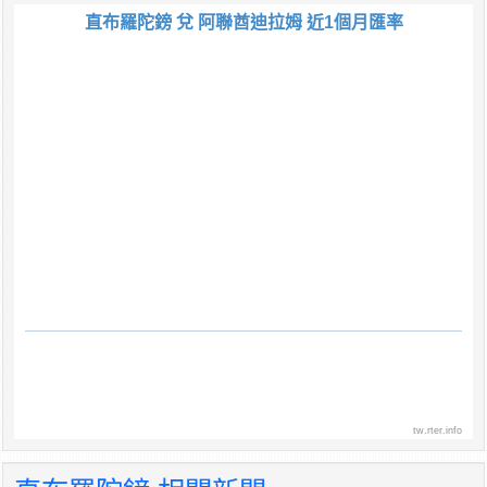
直布羅陀鎊 兌 阿聯酋迪拉姆 近1個月匯率
tw.rter.info