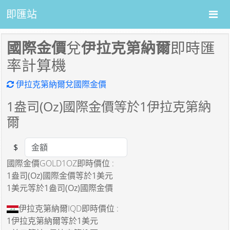
即匯站
國際金價
兌
伊拉克第納爾
即時匯
率計算機
伊拉克第納爾兌國際金價
1
盎司(Oz)國際金價等於
1
伊拉克第納
爾
$
Amount
國際金價GOLD1OZ即時價位 :
1盎司(Oz)國際金價
等於
1美元
1美元
等於
1盎司(Oz)國際金價
伊拉克第納爾IQD即時價位 :
1伊拉克第納爾
等於
1美元