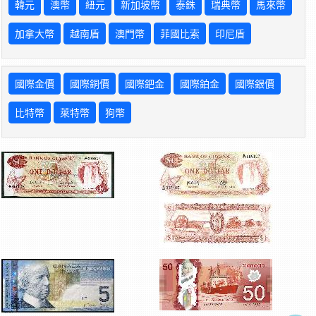
韓元
澳幣
紐元
新加坡幣
泰銖
瑞典幣
馬來幣
加拿大幣
越南盾
澳門幣
菲國比索
印尼盾
國際金價
國際銅價
國際鈀金
國際鉑金
國際銀價
比特幣
萊特幣
狗幣