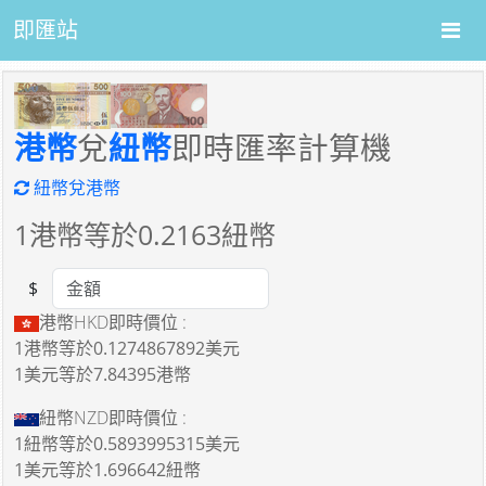
即匯站
港幣
兌
紐幣
即時匯率計算機
紐幣兌港幣
1
港幣等於
0.2163
紐幣
$
Amount
港幣HKD即時價位 :
1港幣
等於
0.1274867892美元
1美元
等於
7.84395港幣
紐幣NZD即時價位 :
1紐幣
等於
0.5893995315美元
1美元
等於
1.696642紐幣