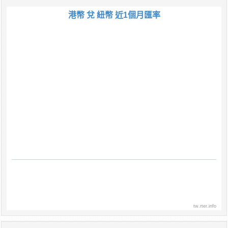
港幣 兌 紐幣 近1個月匯率
tw.rter.info