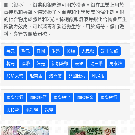
皿（銀器），銀幣和銀條還可用於投資。銀在工業上用於
電接點和導體、特製鏡子、窗膜和化學反應的催化劑。銀
的化合物用於膠片和X光。稀硝酸銀溶液等銀化合物會產生
微動力效應，可以消毒和消滅微生物，用於繃帶、傷口敷
料、導管等醫療器械。
美元
歐元
日圓
港幣
英鎊
人民幣
瑞士法郎
韓元
澳幣
紐元
新加坡幣
泰銖
瑞典幣
馬來幣
加拿大幣
越南盾
澳門幣
菲國比索
印尼盾
國際金價
國際銅價
國際鈀金
國際鉑金
國際銀價
比特幣
萊特幣
狗幣