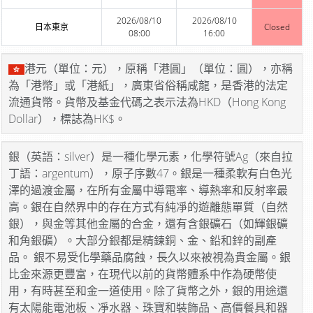
2026/08/10
2026/08/10
日本東京
Closed
08:00
16:00
港元（單位：元），原稱「港圓」（單位：圓），亦稱
為「港幣」或「港紙」，廣東省俗稱咸龍，是香港的法定
流通貨幣。貨幣及基金代碼之表示法為HKD（Hong Kong
Dollar），標誌為HK$。
銀（英語：silver）是一種化學元素，化學符號Ag（來自拉
丁語：argentum），原子序數47。銀是一種柔軟有白色光
澤的過渡金屬，在所有金屬中導電率、導熱率和反射率最
高。銀在自然界中的存在方式有純凈的遊離態單質（自然
銀），與金等其他金屬的合金，還有含銀礦石（如輝銀礦
和角銀礦）。大部分銀都是精鍊銅、金、鉛和鋅的副產
品。 銀不易受化學藥品腐蝕，長久以來被視為貴金屬。銀
比金來源更豐富，在現代以前的貨幣體系中作為硬幣使
用，有時甚至和金一道使用。除了貨幣之外，銀的用途還
有太陽能電池板、凈水器、珠寶和裝飾品、高價餐具和器