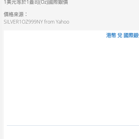
1美元
等於
1盎司(Oz)國際銀價
價格來源：
SILVER1OZ999NY from Yahoo
港幣 兌 國際銀