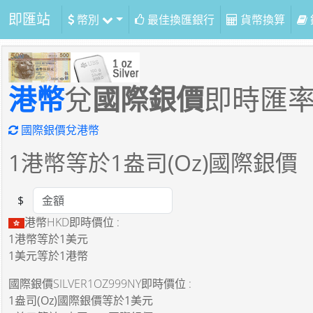
即匯站
幣別
最佳換匯銀行
貨幣換算
港幣
兌
國際銀價
即時匯
國際銀價兌港幣
1
港幣等於
1
盎司(Oz)國際銀價
$
Amount
港幣HKD即時價位 :
1港幣
等於
1美元
1美元
等於
1港幣
國際銀價SILVER1OZ999NY即時價位 :
1盎司(Oz)國際銀價
等於
1美元