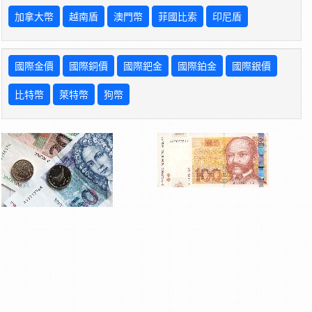
加拿大幣
越南盾
澳門幣
菲國比索
印尼盾
國際金價
國際銅價
國際鈀金
國際鉑金
國際銀價
比特幣
萊特幣
狗幣