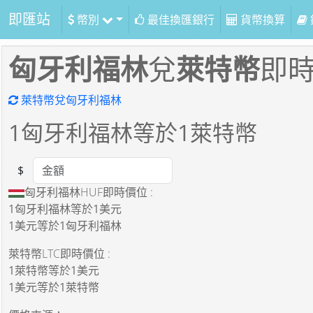
即匯站
幣別
最佳換匯銀行
貨幣換算
匈牙利福林
兌
萊特幣
即
萊特幣兌匈牙利福林
1
匈牙利福林等於
1
萊特幣
$
Amount
匈牙利福林HUF即時價位 :
1匈牙利福林
等於
1美元
1美元
等於
1匈牙利福林
萊特幣LTC即時價位 :
1萊特幣
等於
1美元
1美元
等於
1萊特幣