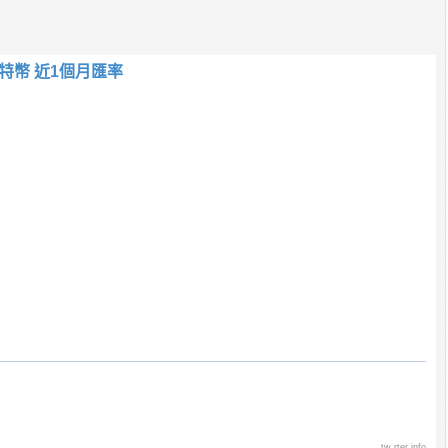
特幣 近1個月匯率
tw.rter.info