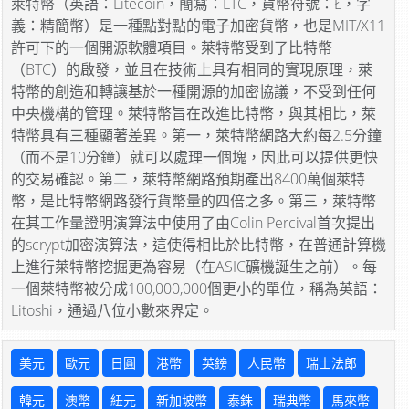
萊特幣（英語：Litecoin，簡寫：LTC，貨幣符號：Ł，字
義：精簡幣）是一種點對點的電子加密貨幣，也是MIT/X11
許可下的一個開源軟體項目。萊特幣受到了比特幣
（BTC）的啟發，並且在技術上具有相同的實現原理，萊
特幣的創造和轉讓基於一種開源的加密協議，不受到任何
中央機構的管理。萊特幣旨在改進比特幣，與其相比，萊
特幣具有三種顯著差異。第一，萊特幣網路大約每2.5分鐘
（而不是10分鐘）就可以處理一個塊，因此可以提供更快
的交易確認。第二，萊特幣網路預期產出8400萬個萊特
幣，是比特幣網路發行貨幣量的四倍之多。第三，萊特幣
在其工作量證明演算法中使用了由Colin Percival首次提出
的scrypt加密演算法，這使得相比於比特幣，在普通計算機
上進行萊特幣挖掘更為容易（在ASIC礦機誕生之前）。每
一個萊特幣被分成100,000,000個更小的單位，稱為英語：
Litoshi，通過八位小數來界定。
美元
歐元
日圓
港幣
英鎊
人民幣
瑞士法郎
韓元
澳幣
紐元
新加坡幣
泰銖
瑞典幣
馬來幣