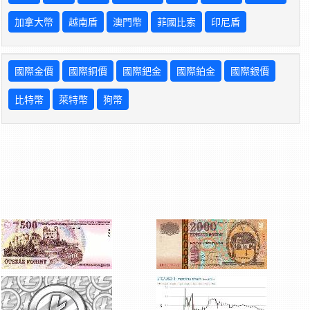
加拿大幣
越南盾
澳門幣
菲國比索
印尼盾
國際金價
國際銅價
國際鈀金
國際鉑金
國際銀價
比特幣
萊特幣
狗幣