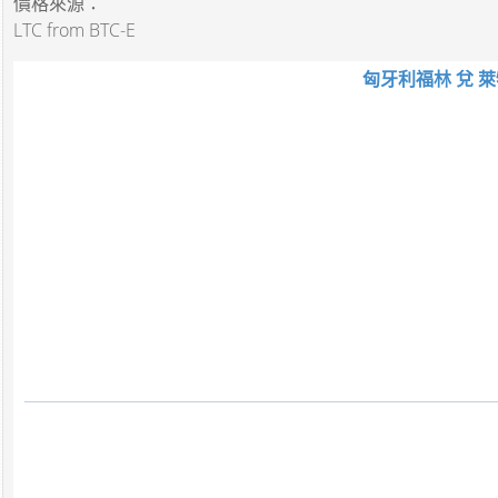
價格來源：
LTC from BTC-E
匈牙利福林 兌 萊