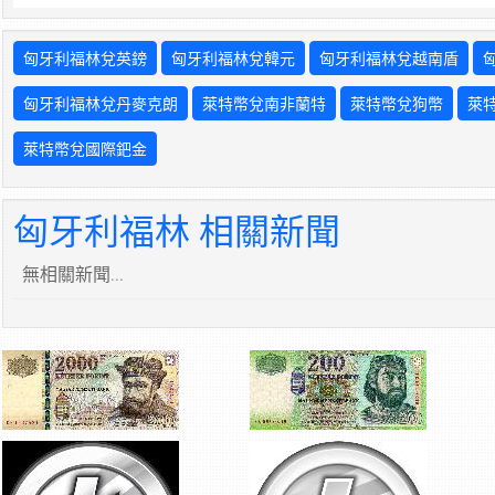
匈牙利福林兌英鎊
匈牙利福林兌韓元
匈牙利福林兌越南盾
匈牙利福林兌丹麥克朗
萊特幣兌南非蘭特
萊特幣兌狗幣
萊
萊特幣兌國際鈀金
匈牙利福林 相關新聞
無相關新聞...