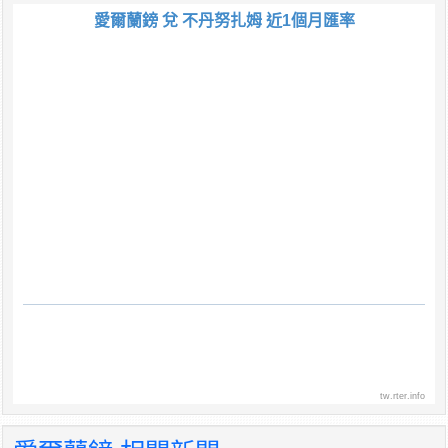
愛爾蘭鎊 兌 不丹努扎姆 近1個月匯率
tw.rter.info