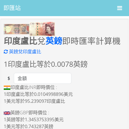
即匯站
印度盧比
兌
英鎊
即時匯率計算機
英鎊兌印度盧比
1
印度盧比等於
0.0078
英鎊
$
Amount
印度盧比INR即時價位 :
1印度盧比
等於
0.0104998896美元
1美元
等於
95.239097印度盧比
英鎊GBP即時價位 :
1英鎊
等於
1.3453753395美元
1美元
等於
0.743287英鎊