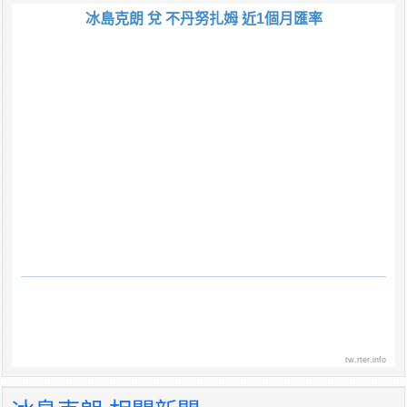
冰島克朗 兌 不丹努扎姆 近1個月匯率
tw.rter.info