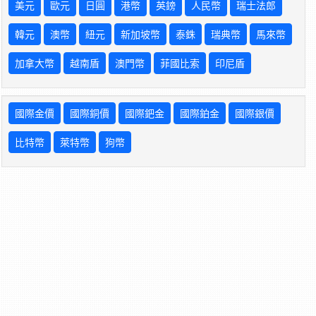
美元
歐元
日圓
港幣
英鎊
人民幣
瑞士法郎
韓元
澳幣
紐元
新加坡幣
泰銖
瑞典幣
馬來幣
加拿大幣
越南盾
澳門幣
菲國比索
印尼盾
國際金價
國際銅價
國際鈀金
國際鉑金
國際銀價
比特幣
萊特幣
狗幣