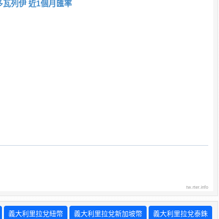
多瓦列伊 近1個月匯率
tw.rter.info
義大利里拉兌紐幣
義大利里拉兌新加坡幣
義大利里拉兌泰銖