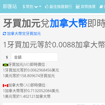
即匯站
幣別
最佳換匯銀行
貨幣換算
牙買加元
兌
加拿大幣
即
加拿大幣兌牙買加元
1
牙買加元等於
0.0088
加拿大
$
Amount
牙買加元JMD即時價位 :
1牙買加元
等於
0.0062968456美元
1美元
等於
158.809674牙買加元
加拿大幣CAD即時價位 :
1加拿大幣
等於
0.7132052084美元
1美元
等於
1.402121加拿大幣