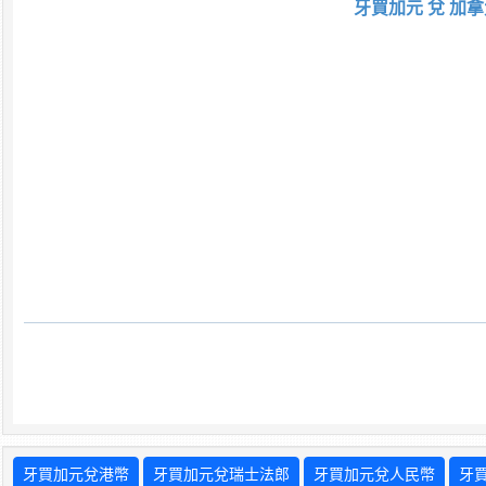
牙買加元 兌 加拿
牙買加元兌港幣
牙買加元兌瑞士法郎
牙買加元兌人民幣
牙