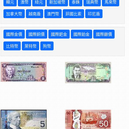
韓元
澳幣
紐元
新加坡幣
泰銖
瑞典幣
馬來幣
加拿大幣
越南盾
澳門幣
菲國比索
印尼盾
國際金價
國際銅價
國際鈀金
國際鉑金
國際銀價
比特幣
萊特幣
狗幣