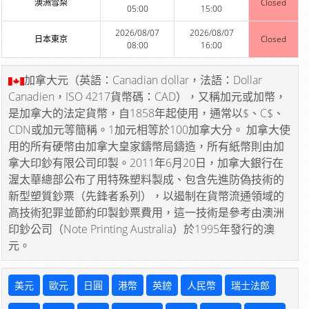
澳洲雪梨
Closed
05:00
15:00
2026/08/07
2026/08/07
日本東京
Closed
08:00
16:00
加拿大元（英語：Canadian dollar，法語：Dollar
Canadien，ISO 4217貨幣碼：CAD），又稱加元或加幣，
是加拿大的法定貨幣，自1858年起使用，通常以$、C$、
CDN或加元等簡稱。1加元相等於100加拿大分。 加拿大使
用的所有硬幣由加拿大皇家鑄幣局鑄造，所有紙幣則由加
拿大印鈔有限公司印製。2011年6月20日，加拿大銀行在
渥太華總部公布了用特殊塑料製成、包含先進防偽技術的
新型塑質鈔票（先鋒者系列），以遏制在貨幣流通領域的
高技術犯罪並節約印製鈔票費用，這一技術是參考由澳洲
印鈔公司（Note Printing Australia）於1995年發行的澳
元。
美元
歐元
日圓
港幣
英鎊
人民幣
瑞士法郎