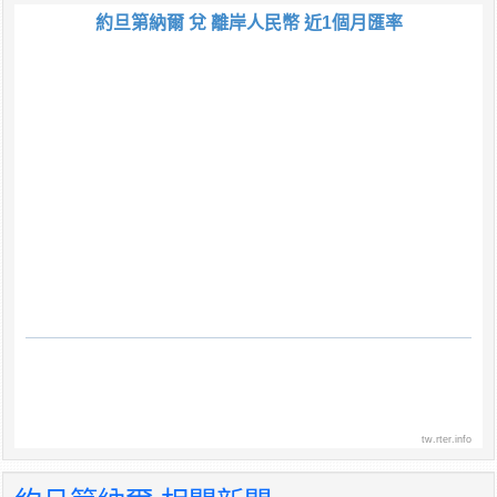
約旦第納爾 兌 離岸人民幣 近1個月匯率
tw.rter.info