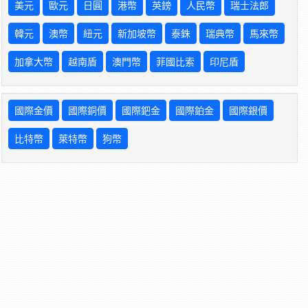
美元
歐元
日圓
港幣
英鎊
人民幣
瑞士法郎
韓元
澳幣
紐元
新加坡幣
泰銖
瑞典幣
馬來幣
加拿大幣
越南盾
澳門幣
菲國比索
印尼盾
國際金價
國際銅價
國際鈀金
國際鉑金
國際銀價
比特幣
萊特幣
狗幣