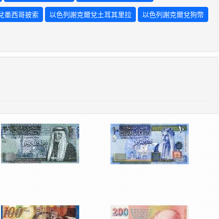
兌墨西哥披索
以色列謝克爾兌土耳其里拉
以色列謝克爾兌狗幣