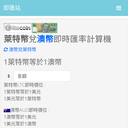
即匯站
萊特幣
兌
澳幣
即時匯率計算機
澳幣兌萊特幣
1
萊特幣等於
1
澳幣
$
Amount
萊特幣LTC即時價位 :
1萊特幣
等於
1美元
1美元
等於
1萊特幣
澳幣AUD即時價位 :
1澳幣
等於
1美元
1美元
等於
1澳幣