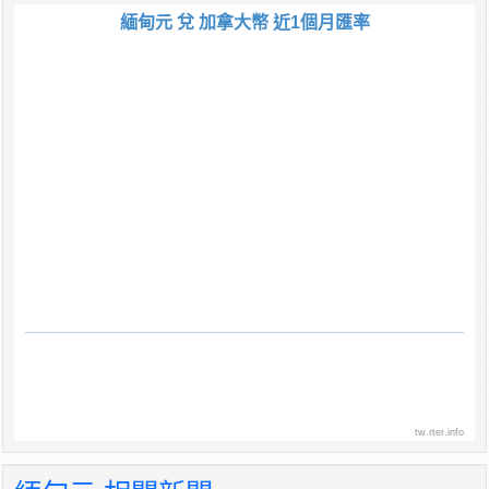
緬甸元 兌 加拿大幣 近1個月匯率
tw.rter.info