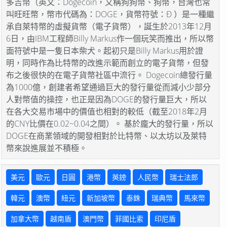
多吉幣（英文：Dogecoin，又稱狗狗幣、狗幣，台灣也常
叫旺旺幣，幣市代碼為：DOGE，貨幣符號：Ð ）是一種繼
承自萊特幣的虛擬貨幣（電子貨幣），誕生於2013年12月
6日，由IBM工程師Billy Markus作一個玩笑而推出，所以幣
面符號中是一隻日本柴犬。起初只是Billy Markus用於證
明，同時作為比特幣的改進示範而創立的電子貨幣，但發
布之後很快的在電子貨幣社區中流行。 Dogecoin總發行量
為1000億，創建者希望通過巨大的發行量從而減小少部分
人對幣值的操控，也正是因為DOGE的發行量巨大，所以
在各大交易市場中的價值也相對的較低（截至2018年2月
的CNY比價在0.02~0.04之間）。 基於龐大的發行量，所以
DOGE在商業領域的開發相對於比特幣、以太坊以及萊特
幣來說進展並不積極。
美元
歐元
日圓
港幣
英鎊
人民幣
瑞士法郎
韓元
澳幣
紐元
新加坡幣
泰銖
瑞典幣
馬來幣
加拿大幣
越南盾
澳門幣
菲國比索
印尼盾