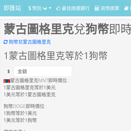
即匯站
幣別
最佳換匯銀行
貨幣換算
蒙古圖格里克
兌
狗幣
即
狗幣兌蒙古圖格里克
1
蒙古圖格里克等於
1
狗幣
$
Amount
蒙古圖格里克MNT即時價位 :
1蒙古圖格里克
等於
1美元
1美元
等於
1蒙古圖格里克
狗幣DOGE即時價位 :
1狗幣
等於
1美元
1美元
等於
1狗幣