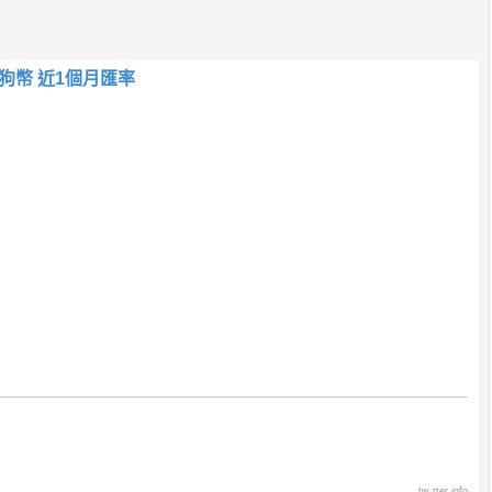
狗幣 近1個月匯率
tw.rter.info