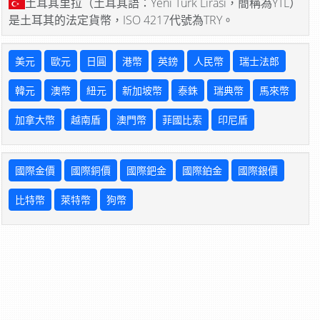
土耳其里拉（土耳其語：Yeni Türk Lirası，簡稱為YTL）
是土耳其的法定貨幣，ISO 4217代號為TRY。
美元
歐元
日圓
港幣
英鎊
人民幣
瑞士法郎
韓元
澳幣
紐元
新加坡幣
泰銖
瑞典幣
馬來幣
加拿大幣
越南盾
澳門幣
菲國比索
印尼盾
國際金價
國際銅價
國際鈀金
國際鉑金
國際銀價
比特幣
萊特幣
狗幣