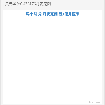
1美元
等於
6.476176丹麥克朗
馬來幣 兌 丹麥克朗 近1個月匯率
tw.rter.info