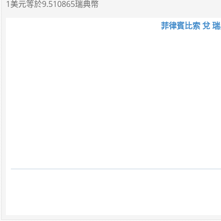
1美元
等於
9.510865瑞典幣
菲律賓比索 兌 瑞