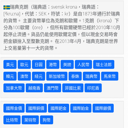
瑞典克朗（瑞典語：svensk krona，瑞典語：
[²kruːna]，代號：SEK，符號：kr）是自1873年通行於瑞典
的貨幣。 主要貨幣單位為克朗和歐爾。1克朗（krona）下
分為100歐爾（öre），但所有歐爾硬幣已經於2010年10月
起停止流通。貨品仍能使用歐爾定價，但以現金交易時會
把金額捨入至整數克朗。 在2013年4月，瑞典克朗是世界
上交易量第十一大的貨幣。
美元
歐元
日圓
港幣
英鎊
人民幣
瑞士法郎
韓元
澳幣
紐元
新加坡幣
泰銖
瑞典幣
馬來幣
加拿大幣
越南盾
澳門幣
菲國比索
印尼盾
國際金價
國際銅價
國際鈀金
國際鉑金
國際銀價
比特幣
萊特幣
狗幣