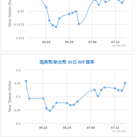
New Taiwan Dollar
0.52
0.5175
0.515
06-22
06-29
07-06
07-13
tw.rter.info
瑞典幣/新台幣 30日 IMF匯率
3.4
New Taiwan Dollar
3.35
3.3
3.25
3.2
06-22
06-29
07-06
07-13
tw.rter.info