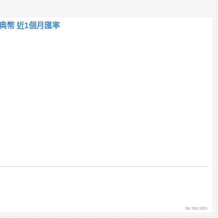
典幣 近1個月匯率
tw.rter.info