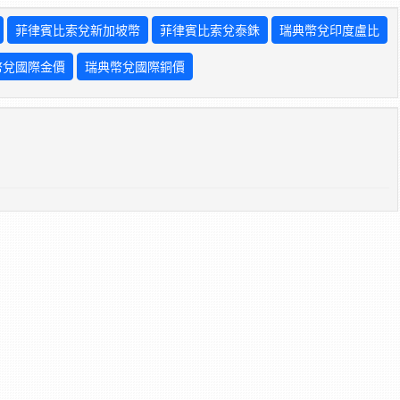
菲律賓比索兌新加坡幣
菲律賓比索兌泰銖
瑞典幣兌印度盧比
幣兌國際金價
瑞典幣兌國際銅價