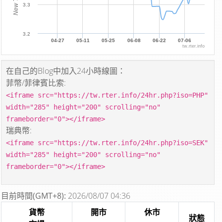
3.3
3.2
04-27
05-11
05-25
06-08
06-22
07-06
tw.rter.info
在自己的Blog中加入24小時線圖：
菲幣/菲律賓比索:
<iframe src="https://tw.rter.info/24hr.php?iso=PHP"
width="285" height="200" scrolling="no"
frameborder="0"></iframe>
瑞典幣:
<iframe src="https://tw.rter.info/24hr.php?iso=SEK"
width="285" height="200" scrolling="no"
frameborder="0"></iframe>
目前時間(GMT+8):
2026/08/07 04:36
貨幣
開市
休市
狀態