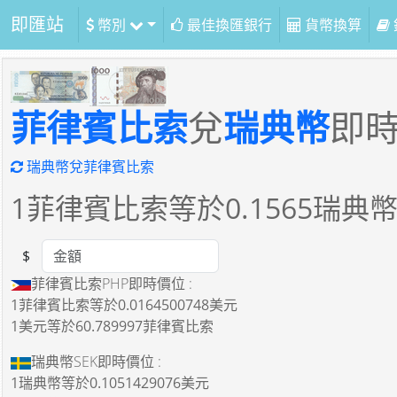
即匯站
幣別
最佳換匯銀行
貨幣換算
菲律賓比索
兌
瑞典幣
即
瑞典幣兌菲律賓比索
1
菲律賓比索等於
0.1565
瑞典
$
Amount
菲律賓比索PHP即時價位 :
1菲律賓比索
等於
0.0164500748美元
1美元
等於
60.789997菲律賓比索
瑞典幣SEK即時價位 :
1瑞典幣
等於
0.1051429076美元