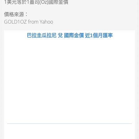
1美元
等於
1盎司(Oz)國際金價
價格來源：
GOLD1OZ from Yahoo
巴拉圭瓜拉尼 兌 國際金價 近1個月匯率