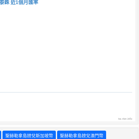
泰銖 近1個月匯率
tw.rter.info
聖赫勒拿島鎊兌新加坡幣
聖赫勒拿島鎊兌澳門幣