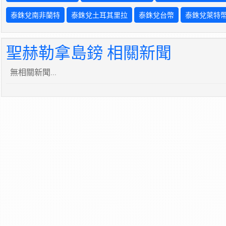
泰銖兌南非蘭特
泰銖兌土耳其里拉
泰銖兌台幣
泰銖兌萊特
聖赫勒拿島鎊 相關新聞
無相關新聞...