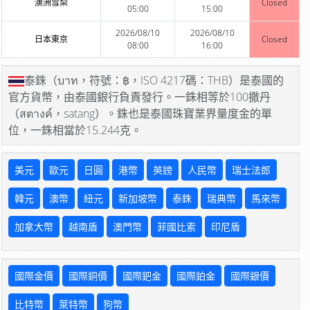
澳洲雪梨
Closed
05:00
15:00
2026/08/10
2026/08/10
日本東京
Closed
08:00
16:00
泰銖（บาท，符號：฿，ISO 4217碼：THB）是泰國的
官方貨幣，由泰國銀行負責發行。一銖相等於100撒丹
（สตางค์，satang）。銖也是泰國珠寶業界量度金的單
位，一銖相當於15.244克。
美元
歐元
日圓
港幣
英鎊
人民幣
瑞士法郎
韓元
澳幣
紐元
新加坡幣
泰銖
瑞典幣
馬來幣
加拿大幣
越南盾
澳門幣
菲國比索
印尼盾
國際金價
國際銅價
國際鈀金
國際鉑金
國際銀價
比特幣
萊特幣
狗幣