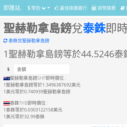
即匯站
幣別
最佳換匯銀行
貨幣換算
聖赫勒拿島鎊
兌
泰銖
即
泰銖兌聖赫勒拿島鎊
1
聖赫勒拿島鎊等於
44.5246
泰
$
Amount
聖赫勒拿島鎊SHP即時價位 :
1聖赫勒拿島鎊
等於
1.3496387692美元
1美元
等於
0.740939聖赫勒拿島鎊
泰銖THB即時價位 :
1泰銖
等於
0.0303122158美元
1美元
等於
32.99泰銖