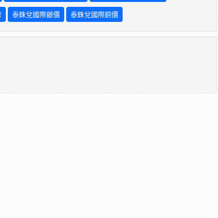
幣
泰銖兌國際銀價
泰銖兌國際銅價