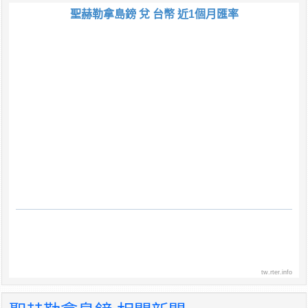
聖赫勒拿島鎊 兌 台幣 近1個月匯率
tw.rter.info