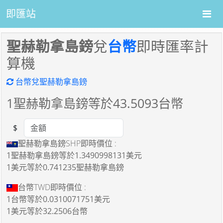
即匯站
聖赫勒拿島鎊
兌
台幣
即時匯率計
算機
台幣兌聖赫勒拿島鎊
1
聖赫勒拿島鎊等於
43.5093
台幣
$
Amount
聖赫勒拿島鎊SHP即時價位 :
1聖赫勒拿島鎊
等於
1.3490998131美元
1美元
等於
0.741235聖赫勒拿島鎊
台幣TWD即時價位 :
1台幣
等於
0.0310071751美元
1美元
等於
32.2506台幣