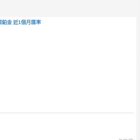
際鉑金 近1個月匯率
tw.rter.info