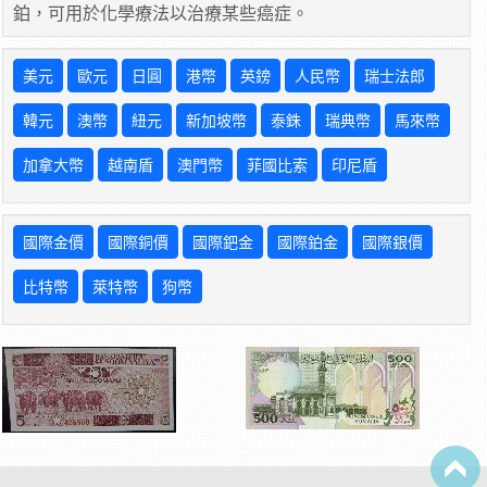
鉑，可用於化學療法以治療某些癌症。
美元
歐元
日圓
港幣
英鎊
人民幣
瑞士法郎
韓元
澳幣
紐元
新加坡幣
泰銖
瑞典幣
馬來幣
加拿大幣
越南盾
澳門幣
菲國比索
印尼盾
國際金價
國際銅價
國際鈀金
國際鉑金
國際銀價
比特幣
萊特幣
狗幣