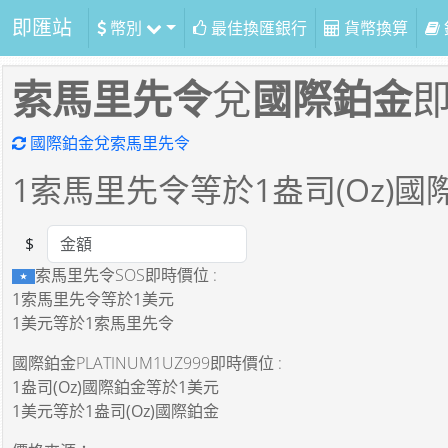
即匯站
幣別
最佳換匯銀行
貨幣換算
索馬里先令
兌
國際鉑金
國際鉑金兌索馬里先令
1
索馬里先令等於
1
盎司(Oz)國
$
Amount
索馬里先令SOS即時價位 :
1索馬里先令
等於
1美元
1美元
等於
1索馬里先令
國際鉑金PLATINUM1UZ999即時價位 :
1盎司(Oz)國際鉑金
等於
1美元
1美元
等於
1盎司(Oz)國際鉑金