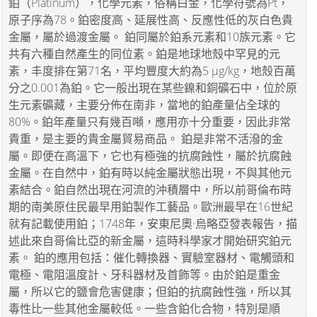
鉑（Platinum），化學元素，俗稱白金，化學符號為Pt，
原子序為78。鉑密度高、延展性高、反應性低的灰白色貴
金屬，屬於過渡金屬。 鉑同屬於鉑系元素和10族元素。它
共有六種自然產生的同位素。鉑是地球地殼中罕見的元
素，丰度排在第71名，平均豐度大約為5 μg/kg，地殼百萬
分之0.001為鉑。它一般出現在某些鎳和銅礦石中，位於原
生元素礦藏，主要分佈在南非，當地的鉑產量佔全球的
80%。鉑年產量只有幾百噸，應用亦十分重要，因此非常
貴重，是主要的貴金屬貿易商品。 鉑是非常不活潑的金
屬。即便在高溫下，它也有極強的抗腐蝕性，屬於抗腐蝕
金屬。在自然中，鉑有時以純金屬狀態出現，不與其他元
素結合。鉑自然出現在河流的沖積層中，所以前哥倫布時
期的南美原住民最早用鉑製作工藝品。歐洲最早在16世紀
就有記載使用鉑；1748年，安東尼奧·烏略亞發表報告，描
述此來自哥倫比亞的新金屬，這時科學家才開始研究鉑元
素。 鉑的應用包括：催化轉換器、實驗室器材、電觸頭和
電極、電阻溫度計、牙科器材及首飾等。由於鉑是重金
屬，所以它的鹽會危害健康；但鉑的抗腐蝕性強，所以其
毒性比一些其他金屬較低。一些含鉑化合物，特別是順