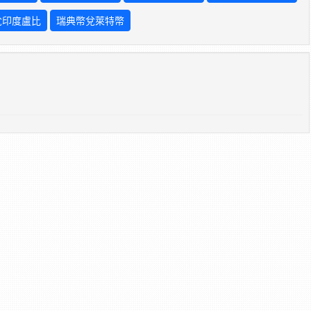
兌印度盧比
瑞典幣兌萊特幣