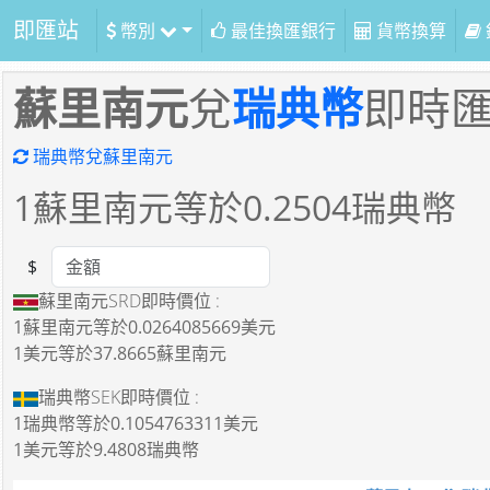
即匯站
幣別
最佳換匯銀行
貨幣換算
蘇里南元
兌
瑞典幣
即時
瑞典幣兌蘇里南元
1
蘇里南元等於
0.2504
瑞典幣
$
Amount
蘇里南元SRD即時價位 :
1蘇里南元
等於
0.0264085669美元
1美元
等於
37.8665蘇里南元
瑞典幣SEK即時價位 :
1瑞典幣
等於
0.1054763311美元
1美元
等於
9.4808瑞典幣