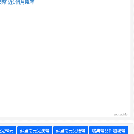
典幣 近1個月匯率
tw.rter.info
元兌韓元
蘇里南元兌澳幣
蘇里南元兌紐幣
瑞典幣兌新加坡幣