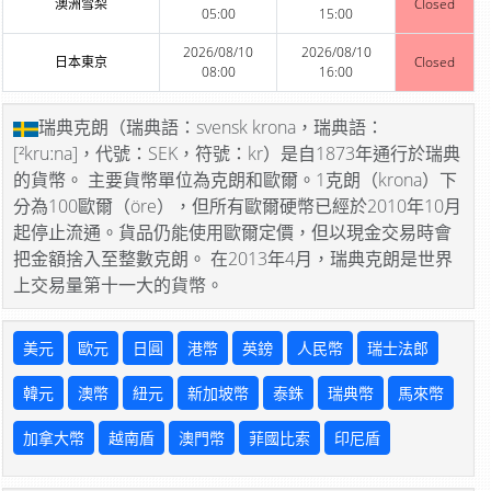
澳洲雪梨
Closed
05:00
15:00
2026/08/10
2026/08/10
日本東京
Closed
08:00
16:00
瑞典克朗（瑞典語：svensk krona，瑞典語：
[²kruːna]，代號：SEK，符號：kr）是自1873年通行於瑞典
的貨幣。 主要貨幣單位為克朗和歐爾。1克朗（krona）下
分為100歐爾（öre），但所有歐爾硬幣已經於2010年10月
起停止流通。貨品仍能使用歐爾定價，但以現金交易時會
把金額捨入至整數克朗。 在2013年4月，瑞典克朗是世界
上交易量第十一大的貨幣。
美元
歐元
日圓
港幣
英鎊
人民幣
瑞士法郎
韓元
澳幣
紐元
新加坡幣
泰銖
瑞典幣
馬來幣
加拿大幣
越南盾
澳門幣
菲國比索
印尼盾