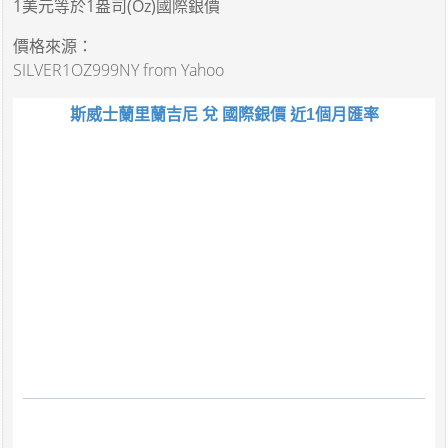
1美元
等於
1盎司(Oz)國際銀價
價格來源：
SILVER1OZ999NY from Yahoo
斯威士蘭里蘭吉尼 兌 國際銀價 近1個月匯率