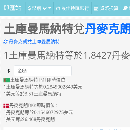
即匯站
幣別
最佳換匯銀行
貨幣換算
土庫曼馬納特
兌
丹麥克
丹麥克朗兌土庫曼馬納特
1
土庫曼馬納特等於
1.8427
丹
$
Amount
土庫曼馬納特TMT即時價位 :
1土庫曼馬納特
等於
0.2849002849美元
1美元
等於
3.51土庫曼馬納特
丹麥克朗DKK即時價位 :
1丹麥克朗
等於
0.1546072975美元
1美元
等於
6.468丹麥克朗