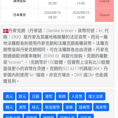
澳洲雪梨
Closed
05:00
15:00
2026/08/10
2026/08/10
日本東京
Closed
08:00
16:00
丹麥克朗（丹麥語：Danske kroner，貨幣符號：kr; 代
碼：DKK）是丹麥及其屬地格陵蘭的法定貨幣，而另一屬
地法羅群島則使用丹麥克朗和法羅克朗兩種貨幣。法羅克
朗幣值與丹麥克朗相同，可在法羅群島自由流通。丹麥克
朗通過歐洲匯率機制（ERM II）與歐元掛鈎。克朗的複數
是"kroner" ，1克朗等於100歐爾，但實際上沒有比50歐爾
面值更小的貨幣在流通。克朗的ISO 4217代碼是DKK，丹
麥國內則使用"kr."縮寫。非官方場合，DKR 或Dkr 也能偶
爾見到。
美元
歐元
日圓
港幣
英鎊
人民幣
瑞士法郎
韓元
澳幣
紐元
新加坡幣
泰銖
瑞典幣
馬來幣
加拿大幣
越南盾
澳門幣
菲國比索
印尼盾