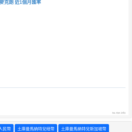
麥克朗 近1個月匯率
tw.rter.info
人民幣
土庫曼馬納特兌紐幣
土庫曼馬納特兌新加坡幣