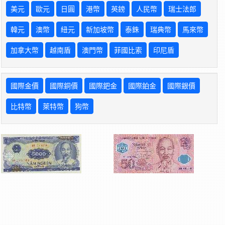
美元
歐元
日圓
港幣
英鎊
人民幣
瑞士法郎
韓元
澳幣
紐元
新加坡幣
泰銖
瑞典幣
馬來幣
加拿大幣
越南盾
澳門幣
菲國比索
印尼盾
國際金價
國際銅價
國際鈀金
國際鉑金
國際銀價
比特幣
萊特幣
狗幣