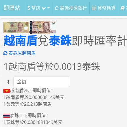
即匯站
幣別
最佳換匯銀行
貨幣換算
越南盾
兌
泰銖
即時匯率
泰銖兌越南盾
1
越南盾等於
0.0013
泰銖
$
Amount
越南盾VND即時價位 :
1越南盾
等於
0.000038149美元
1美元
等於
26,213越南盾
泰銖THB即時價位 :
1泰銖
等於
0.0301891349美元