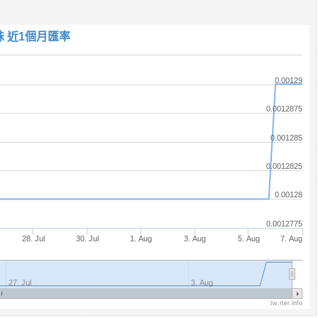
銖 近1個月匯率
0.00129
0.0012875
0.001285
0.0012825
0.00128
0.0012775
28. Jul
30. Jul
1. Aug
3. Aug
5. Aug
7. Aug
27. Jul
3. Aug
tw.rter.info