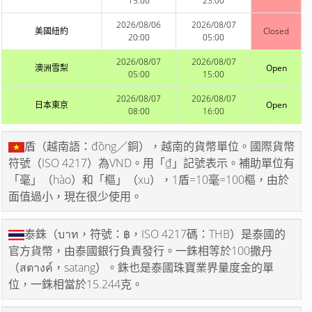
15:00
23:00
2026/08/06
2026/08/07
美國紐約
Closed
20:00
05:00
2026/08/07
2026/08/07
澳洲雪梨
Open
05:00
15:00
2026/08/07
2026/08/07
日本東京
Open
08:00
16:00
盾（越南語：đồng／銅），越南的貨幣單位。國際貨幣
符號（ISO 4217）為VND。用「₫」記號表示。補助單位有
「毫」（hào）和「樞」（xu），1盾=10毫=100樞，由於
面值過小，現在很少使用。
泰銖（บาท，符號：฿，ISO 4217碼：THB）是泰國的
官方貨幣，由泰國銀行負責發行。一銖相等於100撒丹
（สตางค์，satang）。銖也是泰國珠寶業界量度金的單
位，一銖相當於15.244克。