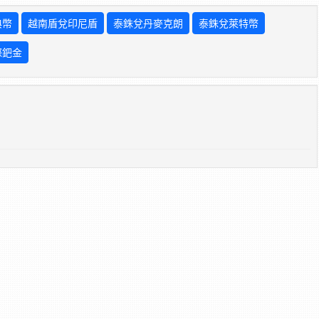
典幣
越南盾兌印尼盾
泰銖兌丹麥克朗
泰銖兌萊特幣
際鈀金