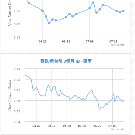
New Taiwan Dollar
0.96
0.95
0.94
06-22
06-29
07-06
07-13
tw.rter.info
泰銖/新台幣 3個月 IMF匯率
0.99
0.98
New Taiwan Dollar
0.97
0.96
0.95
0.94
04-27
05-11
05-25
06-08
06-22
07-06
tw.rter.info