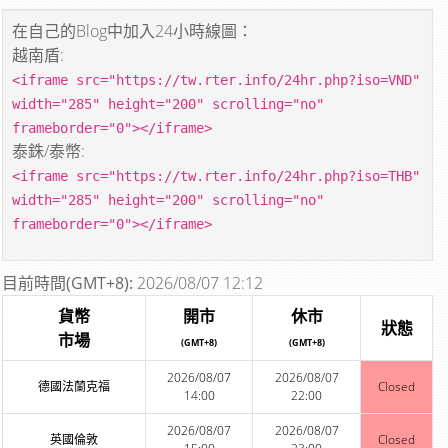
在自己的Blog中加入24小時線圖：
越南盾:
<iframe src="https://tw.rter.info/24hr.php?iso=VND"
width="285" height="200" scrolling="no"
frameborder="0"></iframe>
泰銖/泰幣:
<iframe src="https://tw.rter.info/24hr.php?iso=THB"
width="285" height="200" scrolling="no"
frameborder="0"></iframe>
目前時間(GMT+8):
2026/08/07 12:12
貨幣
開市
休市
狀態
市場
(GMT+8)
(GMT+8)
2026/08/07
2026/08/07
德國法蘭克福
Closed
14:00
22:00
2026/08/07
2026/08/07
英國倫敦
Closed